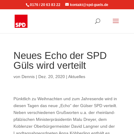
0176 / 20 63 83 22
kontakt@spd-guels.de
Neues Echo der SPD
Güls wird verteilt
von
Dennis
|
Dez. 20, 2020
|
Aktuelles
Pünktlich zu Weihnachten und zum Jahresende wird in
diesen Tagen das neue „Echo“ der Gülser SPD verteilt.
Neben verschiedenen Grußworten u.a. der rheinland-
pfälzischen Ministerpräsidentin Malu Dreyer, dem
Koblenzer Oberbürgermeister David Langner und der
Landtagsabgeordneten Anna Köbberling enthält es