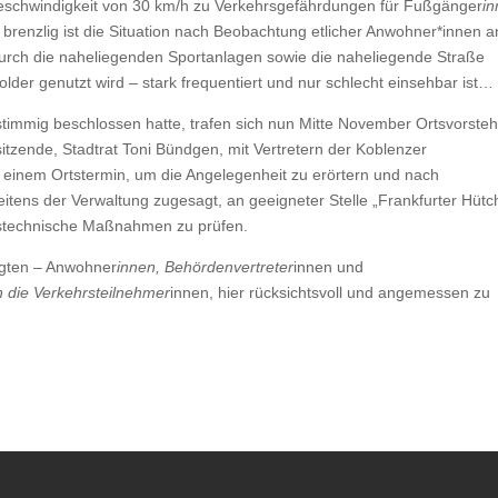
eschwindigkeit von 30 km/h zu Verkehrsgefährdungen für Fußgänger
in
renzlig ist die Situation nach Beobachtung etlicher Anwohner*innen a
rch die naheliegenden Sportanlagen sowie die naheliegende Straße
older genutzt wird – stark frequentiert und nur schlecht einsehbar ist…
timmig beschlossen hatte, trafen sich nun Mitte November Ortsvorste
zende, Stadtrat Toni Bündgen, mit Vertretern der Koblenzer
einem Ortstermin, um die Angelegenheit zu erörtern und nach
tens der Verwaltung zugesagt, an geeigneter Stelle „Frankfurter Hütc
rstechnische Maßnahmen zu prüfen.
igten – Anwohner
innen, Behördenvertreter
innen und
 die Verkehrsteilnehmer
innen, hier rücksichtsvoll und angemessen zu