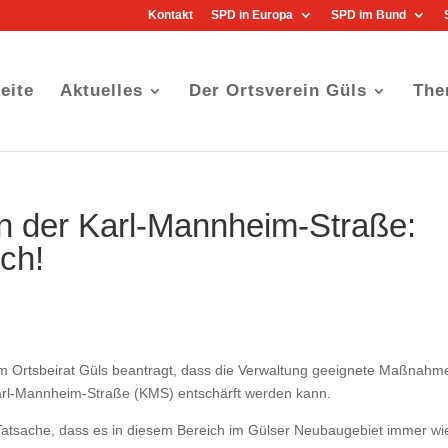
Kontakt
SPD in Europa
SPD im Bund
eite
Aktuelles
Der Ortsverein Güls
The
in der Karl-Mannheim-Straße:
ch!
 im Ortsbeirat Güls beantragt, dass die Verwaltung geeignete Maßnahm
 Karl-Mannheim-Straße (KMS) entschärft werden kann.
 Tatsache, dass es in diesem Bereich im Gülser Neubaugebiet immer wi