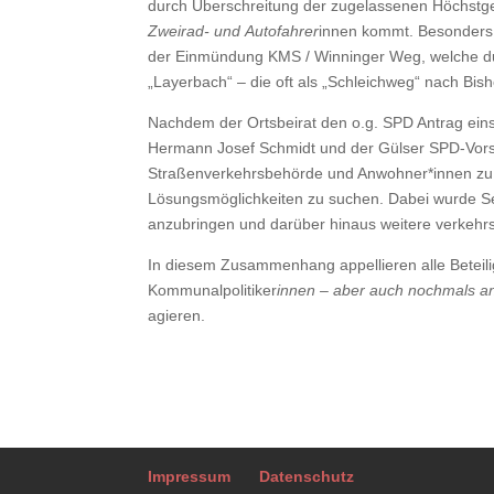
durch Überschreitung der zugelassenen Höchstg
Zweirad- und Autofahrer
innen kommt. Besonders b
der Einmündung KMS / Winninger Weg, welche du
„Layerbach“ – die oft als „Schleichweg“ nach Bish
Nachdem der Ortsbeirat den o.g. SPD Antrag eins
Hermann Josef Schmidt und der Gülser SPD-Vorsit
Straßenverkehrsbehörde und Anwohner*innen zu 
Lösungsmöglichkeiten zu suchen. Dabei wurde Sei
anzubringen und darüber hinaus weitere verkeh
In diesem Zusammenhang appellieren alle Beteil
Kommunalpolitiker
innen – aber auch nochmals an
agieren.
Impressum
Datenschutz