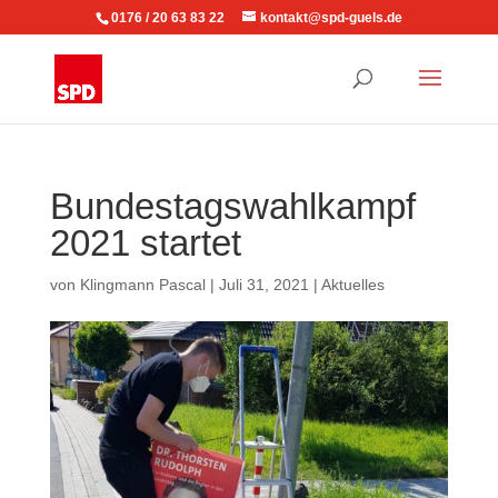
0176 / 20 63 83 22
kontakt@spd-guels.de
Bundestagswahlkampf
2021 startet
von
Klingmann Pascal
|
Juli 31, 2021
|
Aktuelles