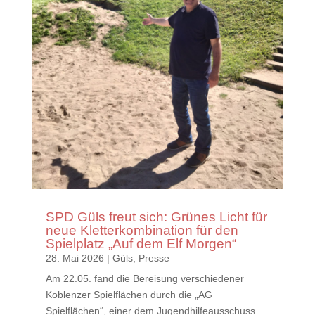
SPD Güls freut sich: Grünes Licht für
neue Kletterkombination für den
Spielplatz „Auf dem Elf Morgen“
28. Mai 2026
|
Güls
,
Presse
Am 22.05. fand die Bereisung verschiedener
Koblenzer Spielflächen durch die „AG
Spielflächen“, einer dem Jugendhilfeausschuss